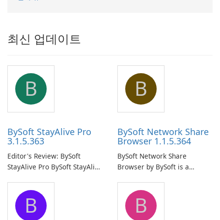
최신 업데이트
B
B
BySoft StayAlive Pro
BySoft Network Share
3.1.5.363
Browser 1.1.5.364
Editor's Review: BySoft
BySoft Network Share
StayAlive Pro BySoft StayAlive
Browser by BySoft is a
Pro is a reliable software
comprehensive software
application designed to
application that allows users
B
B
ensure the continuous and
to easily browse and manage
uninterrupted operation of
shared folders on their