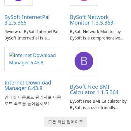
your computer system.
network.
BySoft InternetPal
BySoft Network
3.2.5.366
Monitor 1.3.5.363
Review of BySoft InternetPal
BySoft Network Monitor by
BySoft InternetPal is a
BySoft is a comprehensive
comprehensive software
network monitoring software
application designed to
designed to help businesses
B
monitor your internet
effectively manage their
connection and provide real-
network infrastructure.
time insights into its
performance.
Internet Download
BySoft Free BMI
Manager 6.43.8
Calculator 1.1.5.364
인터넷 다운로드 관리자로 다운
BySoft Free BMI Calculator by
로드 속도를 높이십시오!
BySoft is a user-friendly
software application
designed to help you
모든 최신 업데이트
calculate your Body Mass