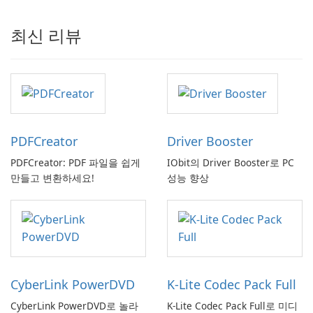
최신 리뷰
PDFCreator
Driver Booster
PDFCreator: PDF 파일을 쉽게
IObit의 Driver Booster로 PC
만들고 변환하세요!
성능 향상
CyberLink PowerDVD
K-Lite Codec Pack Full
CyberLink PowerDVD로 놀라
K-Lite Codec Pack Full로 미디